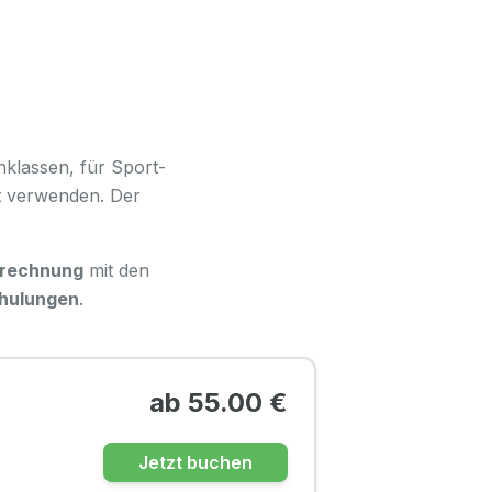
nklassen, für Sport-
it verwenden. Der
brechnung
mit den
chulungen
.
ab
55.00
€
Jetzt buchen