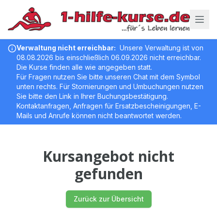
Verwaltung nicht erreichbar
:
Unsere Verwaltung ist von
08.08.2026 bis einschließlich 06.09.2026 nicht erreichbar.
Die Kurse finden alle wie angegeben statt.
Für Fragen nutzen Sie bitte unseren Chat mit dem Symbol
unten rechts. Für Stornierungen und Umbuchungen nutzen
Sie bitte den Link in Ihrer Buchungsbestätigung.
Kontaktanfragen, Anfragen für Ersatzbescheinigungen, E-
Mails und Anrufe können nicht beantwortet werden.
Kursangebot nicht
gefunden
Zurück zur Übersicht