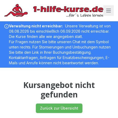
Verwaltung nicht erreichbar
:
Unsere Verwaltung ist von
08.08.2026 bis einschließlich 06.09.2026 nicht erreichbar.
Die Kurse finden alle wie angegeben statt.
Für Fragen nutzen Sie bitte unseren Chat mit dem Symbol
unten rechts. Für Stornierungen und Umbuchungen nutzen
Sie bitte den Link in Ihrer Buchungsbestätigung.
Kontaktanfragen, Anfragen für Ersatzbescheinigungen, E-
Mails und Anrufe können nicht beantwortet werden.
Kursangebot nicht
gefunden
Zurück zur Übersicht